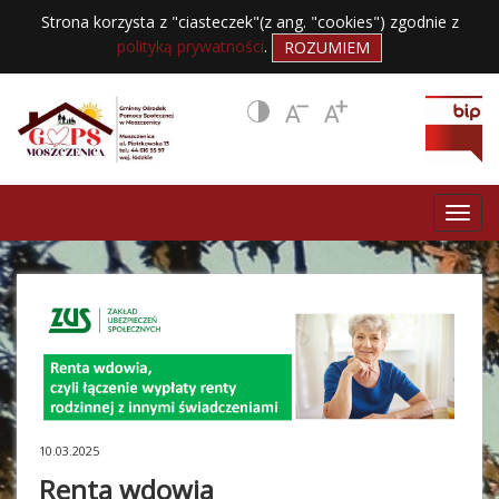
Strona korzysta z "ciasteczek"(z ang. "cookies") zgodnie z
polityką prywatności
.
ROZUMIEM
10.03.2025
Renta wdowia