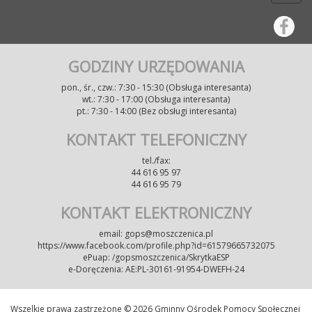
GODZINY URZĘDOWANIA
pon., śr., czw.: 7:30 - 15:30 (Obsługa interesanta)
wt.: 7:30 - 17:00 (Obsługa interesanta)
pt.: 7:30 - 14:00 (Bez obsługi interesanta)
KONTAKT TELEFONICZNY
tel./fax:
44 616 95 97
44 616 95 79
KONTAKT ELEKTRONICZNY
email: gops@moszczenica.pl
https://www.facebook.com/profile.php?id=61579665732075
ePuap: /gopsmoszczenica/SkrytkaESP
e-Doręczenia:
AE:PL-30161-91954-DWEFH-24
Wszelkie prawa zastrzeżone © 2026 Gminny Ośrodek Pomocy Społecznej